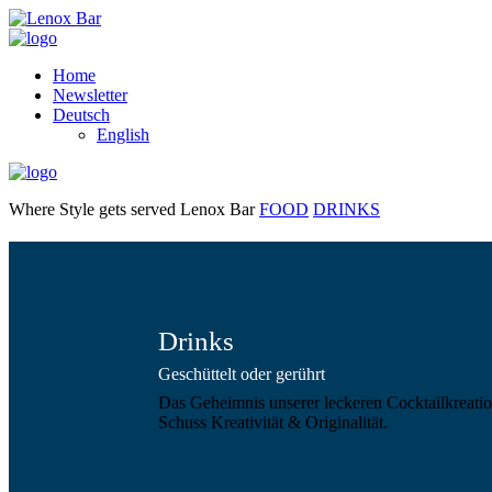
Home
Newsletter
Deutsch
English
Where Style gets served
Lenox Bar
FOOD
DRINKS
Drinks
Geschüttelt oder gerührt
Das Geheimnis unserer leckeren Cocktailkreation
Schuss Kreativität & Originalität.