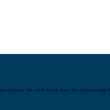
en sind frische Säfte, frische Früchte, beste Liköre und hochwertige S